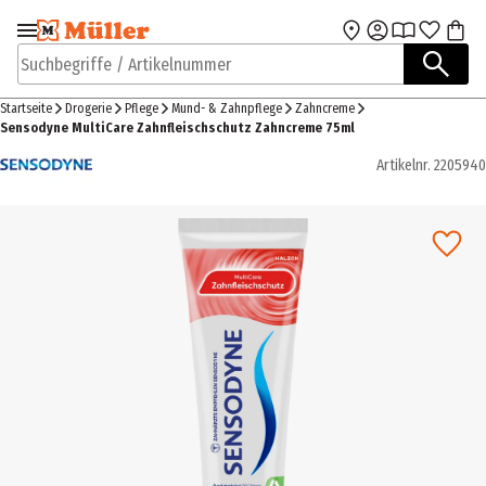
Zur Navigation
Zum Hauptinhalt
springen
springen
Suchbegriffe / Artikelnummer
Startseite
Drogerie
Pflege
Mund- & Zahnpflege
Zahncreme
Sensodyne MultiCare Zahnfleischschutz Zahncreme 75ml
Artikelnr.
2205940