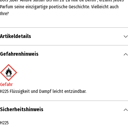
Parfum seine einzigartige poetische Geschichte. Vielleicht auch
Ihre?
Artikeldetails
Inhalt
Gefahrenhinweis
50 ml
Produkttyp
Eau de Parfum
Gefahr
Duftkonzentration
H225 Flüssigkeit und Dampf leicht entzündbar.
Eau de Parfum
Sicherheitshinweis
Anwendungsart
Pumpzerstäuber
H225