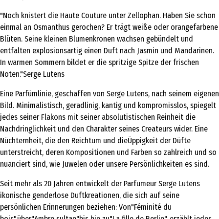
"Noch knistert die Haute Couture unter Zellophan. Haben Sie schon
einmal an Osmanthus gerochen? Er trägt weiße oder orangefarbene
Blüten. Seine kleinen Blumenkronen wachsen gebündelt und
entfalten explosionsartig einen Duft nach Jasmin und Mandarinen.
In warmen Sommern bildet er die spritzige Spitze der frischen
Noten."Serge Lutens
Eine Parfümlinie, geschaffen von Serge Lutens, nach seinem eigenen
Bild. Minimalistisch, geradlinig, kantig und kompromisslos, spiegelt
jedes seiner Flakons mit seiner absolutistischen Reinheit die
Nachdringlichkeit und den Charakter seines Createurs wider. Eine
Nüchternheit, die den Reichtum und dieÜppigkeit der Düfte
unterstreicht, deren Kompositionen und Farben so zahlreich und so
nuanciert sind, wie Juwelen oder unsere Persönlichkeiten es sind.
Seit mehr als 20 Jahren entwickelt der Parfumeur Serge Lutens
ikonische genderlose Duftkreationen, die sich auf seine
persönlichen Erinnerungen beziehen: Von"Féminité du
bois",über"Ambre sultan"bis hin zu"La fille de Berlin", erzählt jedes