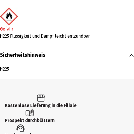
240 ml
Produkttyp
Körperlotion
Gefahr
Einsatzbereich
H225 Flüssigkeit und Dampf leicht entzündbar.
Pflege
Sicherheitshinweis
Produkteigenschaft
duftend|pflegend|feuchtigkeitsspendend
H225
Hauttyp
alle Hauttypen
Inhaltsstoffe
Kostenlose Lieferung in die Filiale
AQUA (WATER), PARFUM (FRAGRANCE), PROPANEDIOL, COCO-
CAPRYLATE/CAPRATE, GLYCERIN, XYLITOL, ALCOHOL, SODIUM
POLYACRYLATE, XANTHAN GUM, POTASSIUM SORBATE, 1,2-
Prospekt durchblättern
HEXANEDIOL, CAPRYLYL GLYCOL, LINALOOL, LIMONENE,