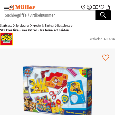
Zur Navigation
Zum Hauptinhalt
springen
springen
Suchbegriffe / Artikelnummer
Startseite
Spielwaren
Kreativ & Basteln
Bastelsets
SES Creative - Paw Patrol - Ich lerne schneiden
Artikelnr.
3203226