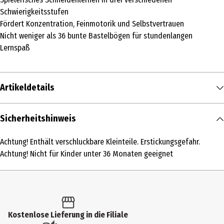
Schwierigkeitsstufen
Fördert Konzentration, Feinmotorik und Selbstvertrauen
Nicht weniger als 36 bunte Bastelbögen für stundenlangen
Lernspaß
Artikeldetails
Inhalt
Sicherheitshinweis
1 Stk.
Achtung! Enthält verschluckbare Kleinteile. Erstickungsgefahr.
Produkttyp
Achtung! Nicht für Kinder unter 36 Monaten geeignet
Sonstige Hobbypackungen
Altersempfehlung ab
3 Jahre
Kostenlose Lieferung in die Filiale
Artikelnummer des Herstellers