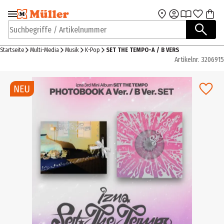
Zur Navigation
Zum Hauptinhalt
springen
springen
Suchbegriffe / Artikelnummer
Startseite
Multi-Media
Musik
K-Pop
SET THE TEMPO-A / B VERS
Artikelnr.
3206915