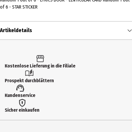
of 6 - STAR STICKER
Artikeldetails
Inhalt
1 Stk.
Produkttyp
Kostenlose Lieferung in die Filiale
CD
Prospekt durchblättern
Künstler
Kundenservice
IZNA
Medium
Sicher einkaufen
CD
Genre