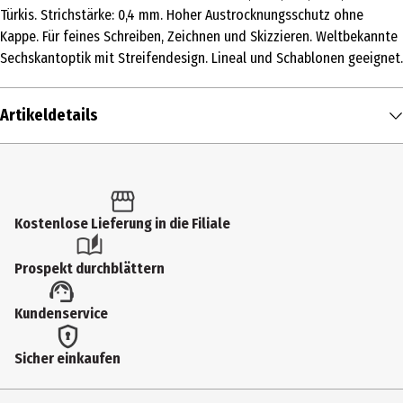
Türkis. Strichstärke: 0,4 mm. Hoher Austrocknungsschutz ohne
Kappe. Für feines Schreiben, Zeichnen und Skizzieren. Weltbekannte
Sechskantoptik mit Streifendesign. Lineal und Schablonen geeignet.
Artikeldetails
Inhalt
1 Stk.
Produkttyp
Kostenlose Lieferung in die Filiale
Fineliner
Prospekt durchblättern
Hersteller
Kundenservice
Edding Vertrieb GmbH
Herstelleradresse
Sicher einkaufen
Bookkoppel 7 ,22926 Ahrensburg