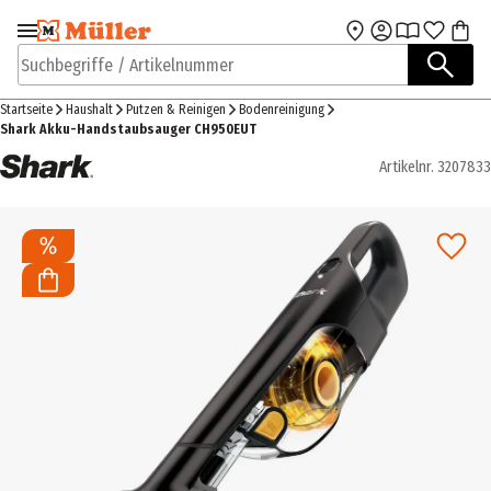
Zur Navigation
Zum Hauptinhalt
springen
springen
Suchbegriffe / Artikelnummer
Startseite
Haushalt
Putzen & Reinigen
Bodenreinigung
Shark Akku-Handstaubsauger CH950EUT
Artikelnr.
3207833