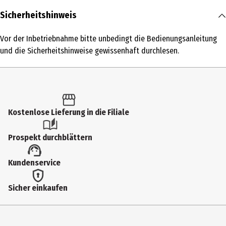
Inhalt
Sicherheitshinweis
1 Stk.
Vor der Inbetriebnahme bitte unbedingt die Bedienungsanleitung
Produkttyp
und die Sicherheitshinweise gewissenhaft durchlesen.
Handstaubsauger
Leistung in Watt
100 W
Kostenlose Lieferung in die Filiale
Produkteigenschaft
wiederaufladbar|bedienungsfreundlich
Prospekt durchblättern
Farbe
Kundenservice
Schwarz, Gelb
Modellnummer
Sicher einkaufen
CH950EUT
Hersteller