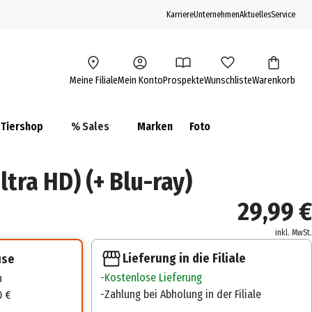
Karriere
Unternehmen
Aktuelles
Service
Meine Filiale
Mein Konto
Prospekte
Wunschliste
Warenkorb
Tiershop
% Sales
Marken
Foto
ltra HD) (+ Blu-ray)
29,99 €
inkl. MwSt.
Lieferung in die Filiale
use
Kostenlose Lieferung
n
Zahlung bei Abholung in der Filiale
0 €