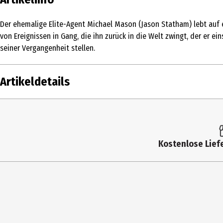
Der ehemalige Elite-Agent Michael Mason (Jason Statham) lebt auf e
von Ereignissen in Gang, die ihn zurück in die Welt zwingt, der er
seiner Vergangenheit stellen.
Artikeldetails
Inhalt
1 Stk.
Altersfreigabe
FSK 16
Kostenlose Liefe
Produkttyp
Multimedia
Bildformat
2_391|Widesc
Anzahl Bonusdiscs
0
Hauptgenre
Action|thrill