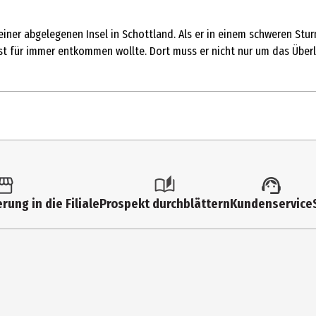
iner abgelegenen Insel in Schottland. Als er in einem schweren Stur
 einst für immer entkommen wollte. Dort muss er nicht nur um das Ü
rung in die Filiale
Prospekt durchblättern
Kundenservice
reen|2160p|Ultra HD
er__krimi