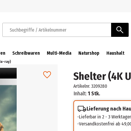
Zur Navigation springen
Zum Hauptinhalt springen
Suchbegriffe / Artikelnummer
ren
Schreibwaren
Multi-Media
Naturshop
Haushalt
lu-ray)
Shelter (4K U
Artikelnr.
3209280
Inhalt:
1 Stk.
Lieferung nach Ha
Lieferbar in 2 - 3 Werktage
Versandkostenfrei ab 49,0