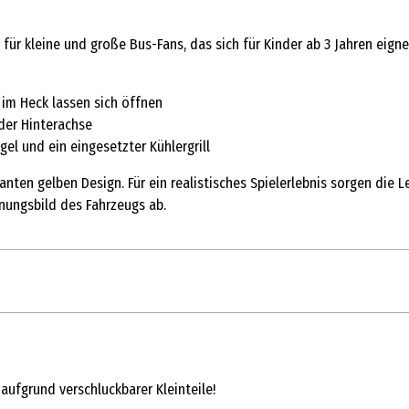
für kleine und große Bus-Fans, das sich für Kinder ab 3 Jahren eigne
 im Heck lassen sich öffnen
der Hinterachse
el und ein eingesetzter Kühlergrill
ten gelben Design. Für ein realistisches Spielerlebnis sorgen die Le
nungsbild des Fahrzeugs ab.
1 Stk.
Metallfertigmodelle mit hoher Modelltreue
 aufgrund verschluckbarer Kleinteile!