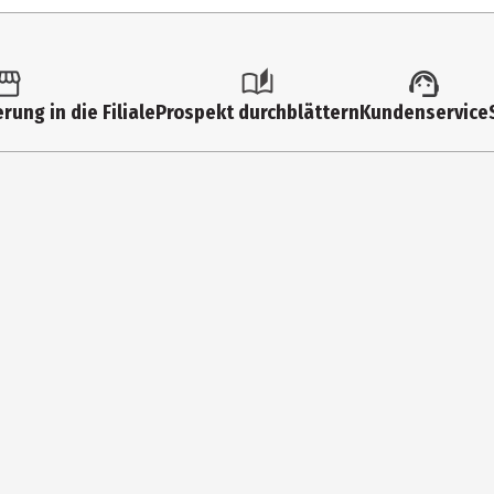
3 Jahre
10373400005
Kindergartenkinder|Grundschüler
rung in die Filiale
Prospekt durchblättern
Kundenservice
Sieper GmbH
Schlittenbacher Str. 60 58511 Lüdenscheid
https://www.siku.de/