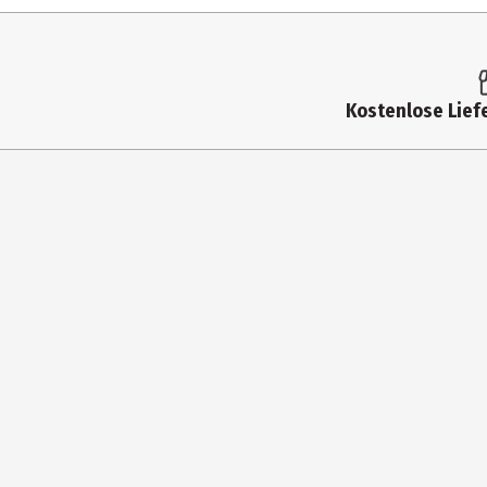
Altersempfehlung ab
Artikelnummer des Herstellers
Zielgruppe
Kostenlose Liefe
Hersteller
Herstelleradresse
Kontaktmöglichkeit