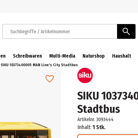
Zur Navigation springen
Zum Hauptinhalt springen
Suchbegriffe / Artikelnummer
ren
Schreibwaren
Multi-Media
Naturshop
Haushalt
SIKU 10373400005 MAN Lion's City Stadtbus
SIKU 1037340
Stadtbus
Artikelnr.
3093444
Inhalt:
1 Stk.