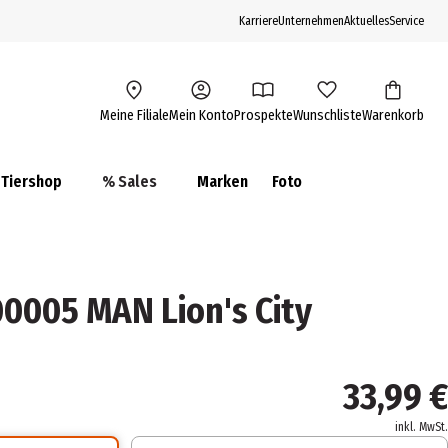
Karriere
Unternehmen
Aktuelles
Service
Meine Filiale
Mein Konto
Prospekte
Wunschliste
Warenkorb
Tiershop
% Sales
Marken
Foto
0005 MAN Lion's City
33,99 €
inkl. MwSt.