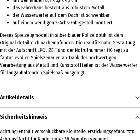
mit den Maßen 8,4 x 3,1 x 4,1 cm
das Fahrerhaus besteht aus robustem Metall
der Wasserwerfer auf dem Dach ist schwenkbar
auf einem wendigen 3-Achs-Fahrgestell montiert
Dieses Spielzeugmodell in silber-blauer Polizeioptik ist dem
Original detailreich nachempfunden. Die realitätsnahe Gestaltung
mit der Aufschrift „POLIZEI“ und der Notrufnummer 110 regt zu
fantasievollen Spielszenarien an. Dank der hochwertigen
Verarbeitung aus Metall und Kunststoffteilen ist der Wasserwerfer
für langanhaltenden Spielspaß ausgelegt.
Artikeldetails
Inhalt
Sicherheitshinweis
1 Stk.
Achtung! Enthält verschluckbare Kleinteile. Erstickungsgefahr. ###
Produkttyp
Achtung! Nicht für Kinder unter 36 Monaten geeignet