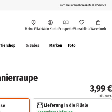
Karriere
Unternehmen
Aktuelles
Service
Meine Filiale
Mein Konto
Prospekte
Wunschliste
Warenkorb
Tiershop
% Sales
Marken
Foto
anierraupe
3,99 €
inkl. MwSt.
Lieferung in die Filiale
use