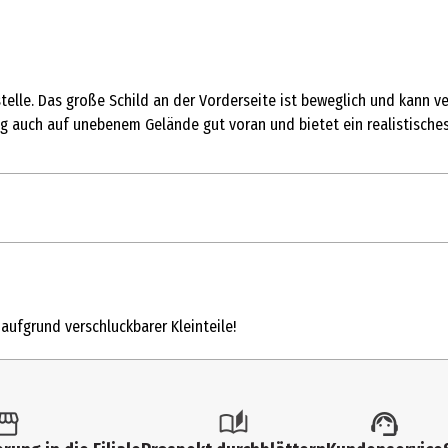
ustelle. Das große Schild an der Vorderseite ist beweglich und kann
 auch auf unebenem Gelände gut voran und bietet ein realistisches
1 Stk.
Metallfertigmodelle mit hoher Modelltreue
 aufgrund verschluckbarer Kleinteile!
3 Jahre
10129500000
Kindergartenkinder|Grundschüler