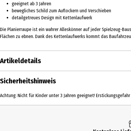
geeignet ab 3 Jahren
bewegliches Schild zum Auflockern und Verschieben
detailgetreues Design mit Kettenlaufwerk
Die Planierraupe ist ein wahrer Alleskönner auf jeder Spielzeug-Ba
Flächen zu ebnen. Dank des Kettenlaufwerks kommt das Baufahrzeug
Artikeldetails
Inhalt
Sicherheitshinweis
Produkttyp
Achtung: Nicht für Kinder unter 3 Jahren geeignet! Erstickungsgefahr
Altersempfehlung ab
Artikelnummer des Herstellers
Zielgruppe