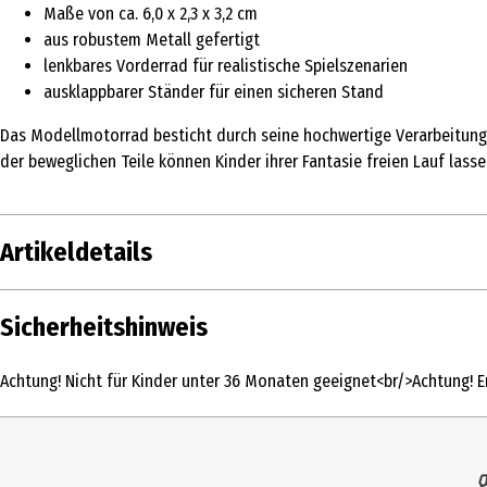
Maße von ca. 6,0 x 2,3 x 3,2 cm
aus robustem Metall gefertigt
lenkbares Vorderrad für realistische Spielszenarien
ausklappbarer Ständer für einen sicheren Stand
Das Modellmotorrad besticht durch seine hochwertige Verarbeitung
der beweglichen Teile können Kinder ihrer Fantasie freien Lauf las
Artikeldetails
Inhalt
1 Stk.
Sicherheitshinweis
Produkttyp
Einfache Spielmodelle
Achtung! Nicht für Kinder unter 36 Monaten geeignet<br/>Achtung! En
Altersempfehlung ab
3 Jahre
Altersempfehlung bis
99 Jahre