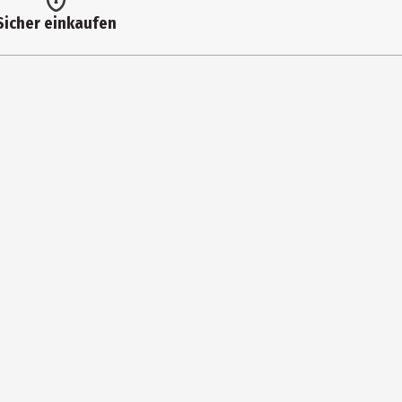
Sicher einkaufen
 zum Teil Originalfotos und Prototypen eingesetzt. Abweichungen