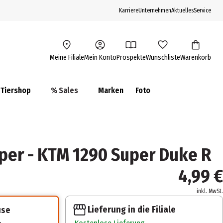
Karriere
Unternehmen
Aktuelles
Service
Meine Filiale
Mein Konto
Prospekte
Wunschliste
Warenkorb
Tiershop
% Sales
Marken
Foto
per - KTM 1290 Super Duke R
4,99 €
inkl. MwSt.
Lieferung in die Filiale
use