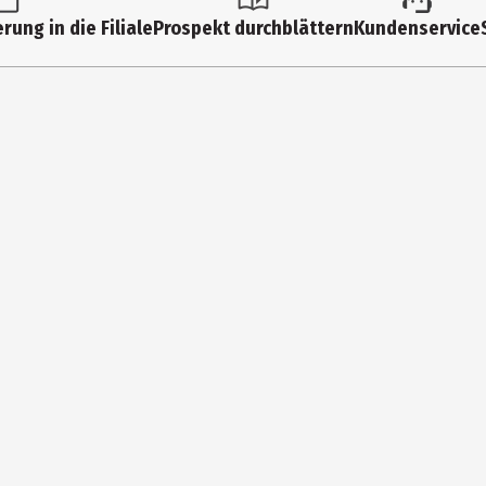
rung in die Filiale
Prospekt durchblättern
Kundenservice
und technische Änderungen vor. Zur Darstellung der Neuheiten werden
öglich.
eid