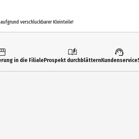
1 Stk.
Metallfertigmodelle mit hoher Modelltreue
 aufgrund verschluckbarer Kleinteile!
3 Jahre
10161600003
Sieper GmbH
rung in die Filiale
Prospekt durchblättern
Kundenservice
Schlittenbacher Str. 60 58511 Lüdenscheid
https://www.siku.de/