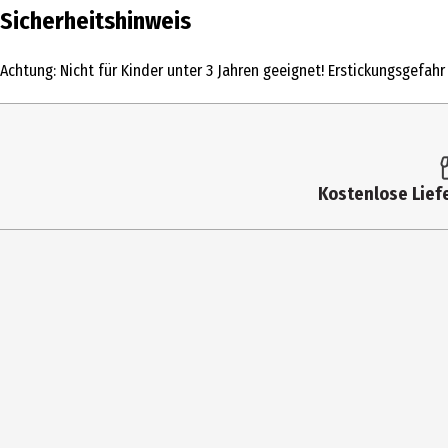
Inhalt
Sicherheitshinweis
Produkttyp
Achtung: Nicht für Kinder unter 3 Jahren geeignet! Erstickungsgefahr
Altersempfehlung ab
Artikelnummer des Herstellers
Hersteller
Kostenlose Liefe
Herstelleradresse
Kontaktmöglichkeit