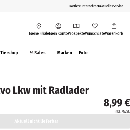
Karriere
Unternehmen
Aktuelles
Service
Meine Filiale
Mein Konto
Prospekte
Wunschliste
Warenkorb
Tiershop
% Sales
Marken
Foto
lvo Lkw mit Radlader
8,99 €
inkl. MwSt.
Aktuell nicht lieferbar