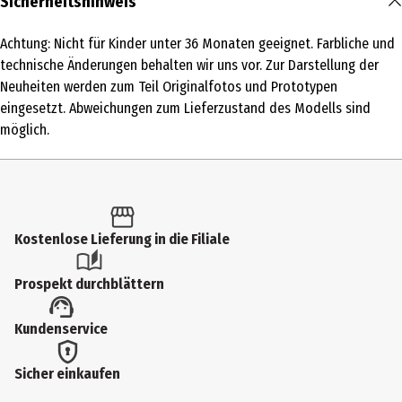
Sicherheitshinweis
1 Stk.
Achtung: Nicht für Kinder unter 36 Monaten geeignet. Farbliche und
Produkttyp
technische Änderungen behalten wir uns vor. Zur Darstellung der
Metallfertigmodelle mit hoher Modelltreue
Neuheiten werden zum Teil Originalfotos und Prototypen
eingesetzt. Abweichungen zum Lieferzustand des Modells sind
Altersempfehlung ab
möglich.
3 Jahre
Artikelnummer des Herstellers
10199700002
Besonderheiten
Kostenlose Lieferung in die Filiale
Der Hersteller behält sich farbliche und technische Änderungen
Prospekt durchblättern
vor. Zur Darstellung der Neuheiten werden zum Teil Originalfotos
und Prototypen eingesetzt. Abweichungen zum Lieferzustand des
Kundenservice
Modells sind möglich.
Zielgruppe
Sicher einkaufen
Kindergartenkinder|Grundschüler