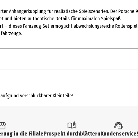
rter Anhängerkupplung für realistische Spielszenarien. Der Porsche 
et und bieten authentische Details für maximalen Spielspaß.
rt – dieses Fahrzeug-Set ermöglicht abwechslungsreiche Rollenspie
lfahrzeuge.
1 Stk.
Metallfertigmodelle mit hoher Modelltreue
 aufgrund verschluckbarer Kleinteile!
3 Jahre
10256900000
Sieper GmbH
rung in die Filiale
Prospekt durchblättern
Kundenservice