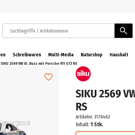
Zur Navigation springen
Zum Hauptinhalt springen
Suchbegriffe / Artikelnummer
ren
Schreibwaren
Multi-Media
Naturshop
Haushalt
SIKU 2569 VW ID. Buzz mit Porsche 911 GT3 RS
SIKU 2569 VW
RS
Artikelnr.
3176462
Inhalt:
1 Stk.