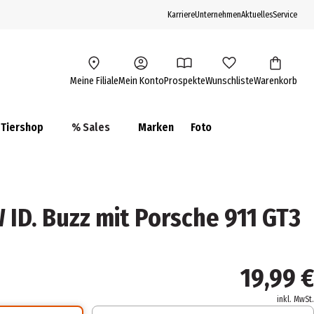
Karriere
Unternehmen
Aktuelles
Service
Meine Filiale
Mein Konto
Prospekte
Wunschliste
Warenkorb
Tiershop
% Sales
Marken
Foto
 ID. Buzz mit Porsche 911 GT3
19,99 €
inkl. MwSt.