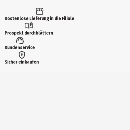
3 Jahre
Kostenlose Lieferung in die Filiale
Artikelnummer des Herstellers
10257000000
Prospekt durchblättern
Hersteller
Kundenservice
Sieper GmbH
Herstelleradresse
Sicher einkaufen
Schlittenbacher Str. 60 58511 Lüdenscheid
Kontaktmöglichkeit
https://www.siku.de/