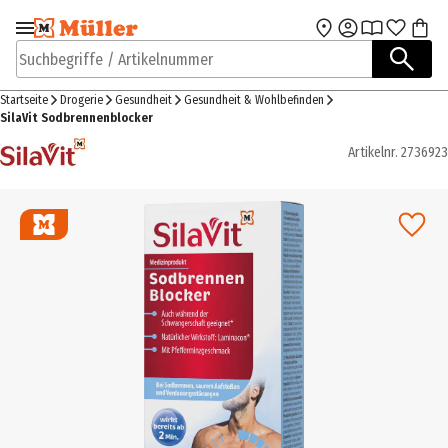
Zur Navigation
Zum Hauptinhalt
springen
springen
Suchbegriffe / Artikelnummer
Startseite
Drogerie
Gesundheit
Gesundheit & Wohlbefinden
SilaVit Sodbrennenblocker
Artikelnr.
2736923