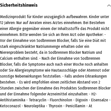
Inhalt
Sicherheitshinweis
20 Stk.
Medizinprodukt für Kinder unzugänglich aufbewahren. Kinder unter
Medizinprodukt
12 Jahren: Nur auf Anraten eines Arztes einnehmen. Bei Bestehen
Ja
einer Allergie gegenüber einem der Inhaltsstoffe das Produkt nicht
einnehmen. Bitte wenden Sie sich an Ihren Arzt oder Apotheker: -
Produkttyp
Vor der Einnahme von Sodbrennen Blocker, falls Sie eine Diät mit
Magen & Darm
stark eingeschränkter Natriummenge erhalten oder ein
Nierenproblem besteht, da in Sodbrennen Blocker Natrium und
Lagerhinweis
Calcium enthalten sind. - Nach der Einnahme von Sodbrennen
Produkt in der Original-Verpackung lagern. Trocken, nicht über 25
Blocker, falls die Symptome auch nach einer Woche noch anhalten
°C lagern.
oder Sie Allergiesymptome wie Hautausschläge oder Atemnot oder
Wirkstoffe
sonstige Nebenwirkungen feststellen. - Falls andere Erkrankungen
bestehen. - Es wird empfohlen einen zeitlichen Abstand von 2
Braunalgenextrakt.
Stunden zwischen der Einnahme des Produktes Sodbrennen Blocker
Zusatzstoffe
und der Einnahme folgender Arzneimittel einzuhalten: - H2-
Antihistaminika - Tetracyclin - Fluorchinolon - Digoxin - Eisensalze -
Natriumbicarbonat, Calciumcarbonat, Tricalciumphosphat,
Ketoconazol - Neuroleptika - Thyroxin - Penicillamin - At
Magnesiumstearat, Pfefferminz-Aroma, Sorbitol, Sucralose,