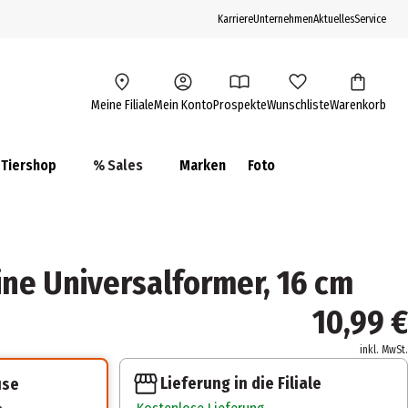
Karriere
Unternehmen
Aktuelles
Service
Meine Filiale
Mein Konto
Prospekte
Wunschliste
Warenkorb
Tiershop
% Sales
Marken
Foto
 Line Universalformer, 16 cm
10,99 €
inkl. MwSt.
Lieferung in die Filiale
use