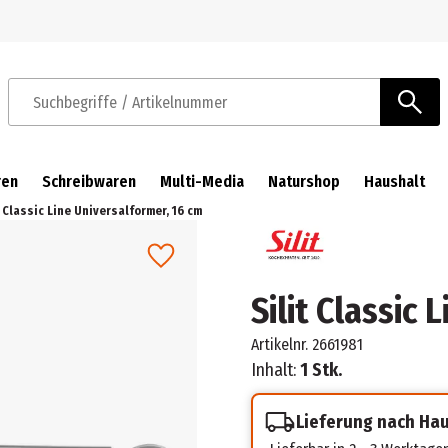
Zur Navigation springen
Zum Hauptinhalt springen
Suchbegriffe / Artikelnummer
ren
Schreibwaren
Multi-Media
Naturshop
Haushalt
t Classic Line Universalformer, 16 cm
Silit Classic
Artikelnr.
2661981
Inhalt:
1 Stk.
Lieferung nach Ha