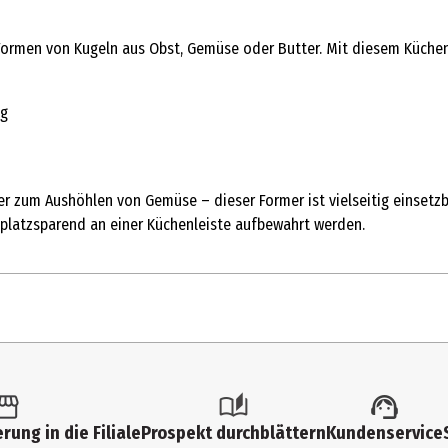
zum Formen von Kugeln aus Obst, Gemüse oder Butter. Mit diesem Küch
ng
r zum Aushöhlen von Gemüse – dieser Former ist vielseitig einsetzba
platzsparend an einer Küchenleiste aufbewahrt werden.
 Stk.
pezialhelfer (Sammelkategorie)
rung in die Filiale
Prospekt durchblättern
Kundenservice