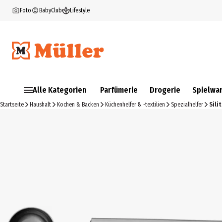
Foto
BabyClub
Lifestyle
Alle Kategorien
Parfümerie
Drogerie
Spielwa
Startseite
Haushalt
Kochen & Backen
Küchenhelfer & -textilien
Spezialhelfer
Sili