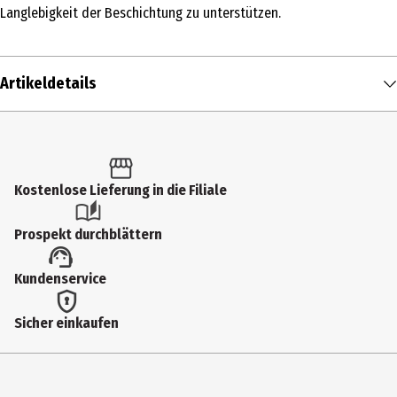
Langlebigkeit der Beschichtung zu unterstützen.
Artikeldetails
Inhalt
1 Stk.
Produkttyp
Kostenlose Lieferung in die Filiale
Spezialpfannen
Prospekt durchblättern
Durchmesser
Kundenservice
32 cm
Geeignet für
Sicher einkaufen
Elektroherd|Induktionsherd|Gasherd|Backofen|Spuelmaschinen
Gewicht