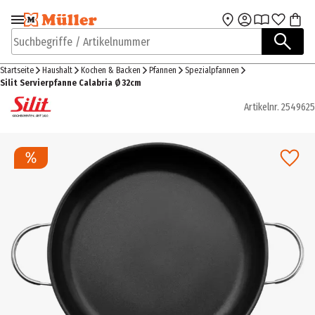
Zur Navigation
Zum Hauptinhalt
springen
springen
Suchbegriffe / Artikelnummer
Startseite
Haushalt
Kochen & Backen
Pfannen
Spezialpfannen
Silit Servierpfanne Calabria Ø 32cm
Artikelnr.
2549625