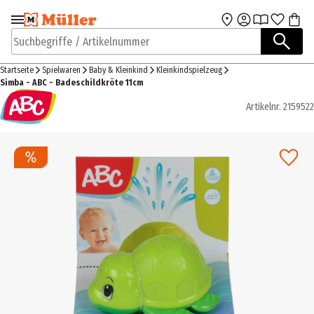
Zur Navigation
Zum Hauptinhalt
springen
springen
Suchbegriffe / Artikelnummer
Startseite
Spielwaren
Baby & Kleinkind
Kleinkindspielzeug
Simba - ABC - Badeschildkröte 11cm
Artikelnr.
2159522