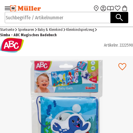
Zur Navigation
Zum Hauptinhalt
springen
springen
Suchbegriffe / Artikelnummer
Startseite
Spielwaren
Baby & Kleinkind
Kleinkindspielzeug
Simba - ABC Magisches Badebuch
Artikelnr.
2222590