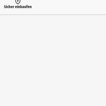
Artikelnummer des Herstellers
Sicher einkaufen
104010065
Lizenz (spw)
Simba ABC
Zielgruppe
Kleinkinder
Hersteller
Simba Toys GmbH&Co
Herstelleradresse
Werkstr. 1 90765 Fürth/Stadeln
Kontaktmöglichkeit
https://www.simbatoys.com/simba_de/home/