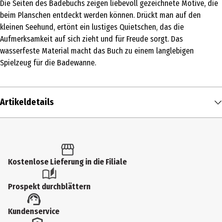
Die Seiten des Badebuchs zeigen liebevoll gezeichnete Motive, die
beim Planschen entdeckt werden können. Drückt man auf den
kleinen Seehund, ertönt ein lustiges Quietschen, das die
Aufmerksamkeit auf sich zieht und für Freude sorgt. Das
wasserfeste Material macht das Buch zu einem langlebigen
Spielzeug für die Badewanne.
Artikeldetails
Inhalt
1 Stk.
Produkttyp
Kostenlose Lieferung in die Filiale
Bade- und Wasserspielzeug
Prospekt durchblättern
Altersempfehlung ab
Kundenservice
6 Monate