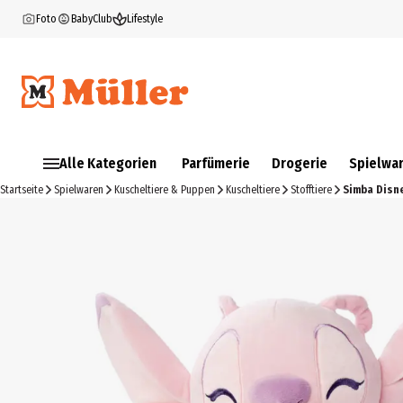
Foto
BabyClub
Lifestyle
Alle Kategorien
Parfümerie
Drogerie
Spielwa
Startseite
Spielwaren
Kuscheltiere & Puppen
Kuscheltiere
Stofftiere
Simba Disne