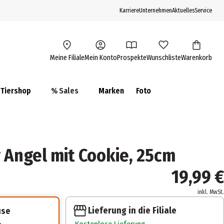
Karriere
Unternehmen
Aktuelles
Service
Meine Filiale
Mein Konto
Prospekte
Wunschliste
Warenkorb
Tiershop
% Sales
Marken
Foto
 Angel mit Cookie, 25cm
19,99 €
inkl. MwSt.
Lieferung in die Filiale
use