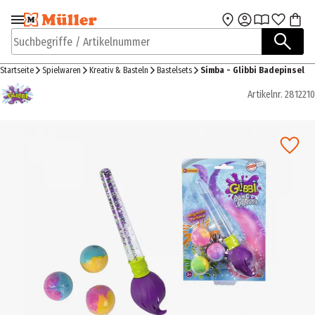
Zur Navigation
Zum Hauptinhalt
springen
springen
Suchbegriffe / Artikelnummer
Startseite
Spielwaren
Kreativ & Basteln
Bastelsets
Simba - Glibbi Badepinsel
Artikelnr.
2812210