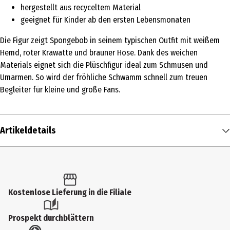
hergestellt aus recyceltem Material
geeignet für Kinder ab den ersten Lebensmonaten
Die Figur zeigt Spongebob in seinem typischen Outfit mit weißem
Hemd, roter Krawatte und brauner Hose. Dank des weichen
Materials eignet sich die Plüschfigur ideal zum Schmusen und
Umarmen. So wird der fröhliche Schwamm schnell zum treuen
Begleiter für kleine und große Fans.
Artikeldetails
Inhalt
1 Stk.
Produkttyp
Kostenlose Lieferung in die Filiale
Kuschelartikel
Prospekt durchblättern
Altersempfehlung ab