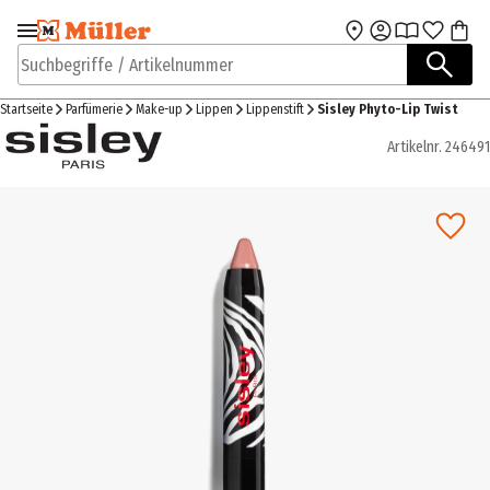
Zur Navigation
Zum Hauptinhalt
springen
springen
Suchbegriffe / Artikelnummer
Startseite
Parfümerie
Make-up
Lippen
Lippenstift
Sisley Phyto-Lip Twist
Artikelnr.
246491