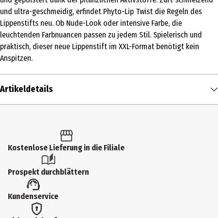
und ultra-geschmeidig, erfindet Phyto-Lip Twist die Regeln des
Lippenstifts neu. Ob Nude-Look oder intensive Farbe, die
leuchtenden Farbnuancen passen zu jedem Stil. Spielerisch und
praktisch, dieser neue Lippenstift im XXL-Format benötigt kein
Anspitzen.
Artikeldetails
Inhalt
2.5 g
Produkttyp
Kostenlose Lieferung in die Filiale
Lippenfarbe
Prospekt durchblättern
Einsatzbereich
Kundenservice
Lippen
Farbnummer