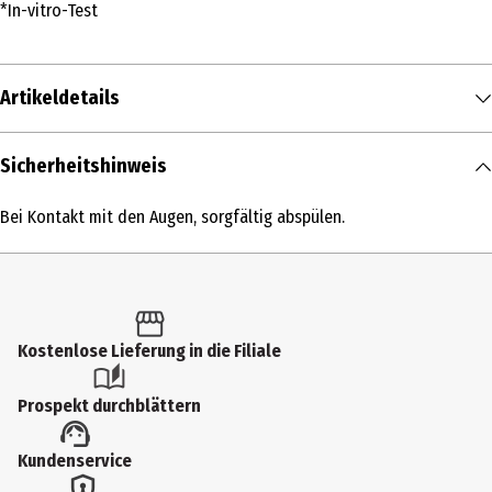
*In-vitro-Test
Artikeldetails
Inhalt
Sicherheitshinweis
50 ml
Bei Kontakt mit den Augen, sorgfältig abspülen.
Produkttyp
Creme
Einsatzbereich
Gesicht|Körper
Kostenlose Lieferung in die Filiale
Produkteigenschaft
Prospekt durchblättern
schützend|Anti-Aging|pflegend
Hauttyp
Kundenservice
reife Haut