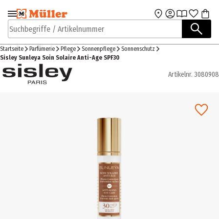
Zur Navigation
Zum Hauptinhalt
springen
springen
Suchbegriffe / Artikelnummer
Startseite
Parfümerie
Pflege
Sonnenpflege
Sonnenschutz
Sisley Sunleya Soin Solaire Anti-Age SPF30
Artikelnr.
3080908