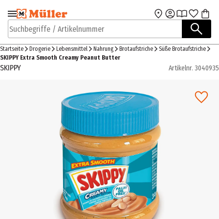
Zur Navigation
Zum Hauptinhalt
springen
springen
Suchbegriffe / Artikelnummer
Startseite
Drogerie
Lebensmittel
Nahrung
Brotaufstriche
Süße Brotaufstriche
SKIPPY Extra Smooth Creamy Peanut Butter
SKIPPY
Artikelnr.
3040935