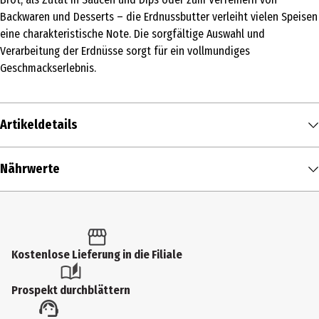
Backwaren und Desserts – die Erdnussbutter verleiht vielen Speisen
eine charakteristische Note. Die sorgfältige Auswahl und
Verarbeitung der Erdnüsse sorgt für ein vollmundiges
Geschmackserlebnis.
Artikeldetails
Inhalt
Nährwerte
340 g
Nährwerte je
100 g
Produkttyp
Brennwert
605 kcal / 2.531 kJ
Schokocremes
Fett in g
43,4 g
Kostenlose Lieferung in die Filiale
Zutaten
- davon gesättigte Fettsäuren in g
9,4 g
geröstete ERDNÜSSE (91%), Zucker, Rapsöl, Baumwollsamenöl, Salz
Prospekt durchblättern
Kohlenhydrate in g
16,6 g
Eigenschaften