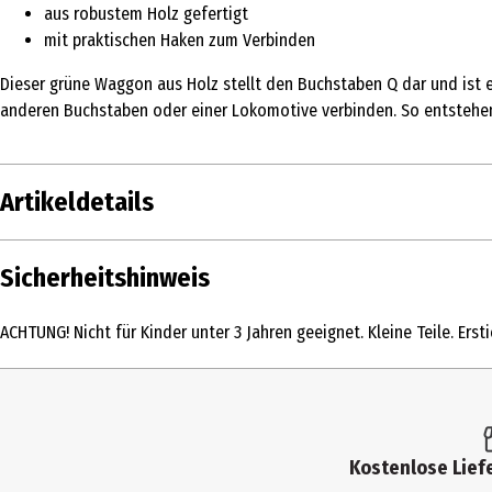
aus robustem Holz gefertigt
mit praktischen Haken zum Verbinden
Dieser grüne Waggon aus Holz stellt den Buchstaben Q dar und ist 
anderen Buchstaben oder einer Lokomotive verbinden. So entstehen
Artikeldetails
Inhalt
Sicherheitshinweis
Produkttyp
ACHTUNG! Nicht für Kinder unter 3 Jahren geeignet. Kleine Teile. Erst
Altersempfehlung ab
Artikelnummer des Herstellers
Zielgruppe
Kostenlose Liefe
Hersteller