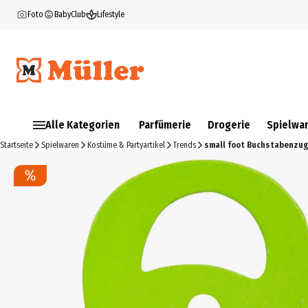
Foto
BabyClub
Lifestyle
Alle Kategorien
Parfümerie
Drogerie
Spielwa
Startseite
Spielwaren
Kostüme & Partyartikel
Trends
small foot Buchstabenzug