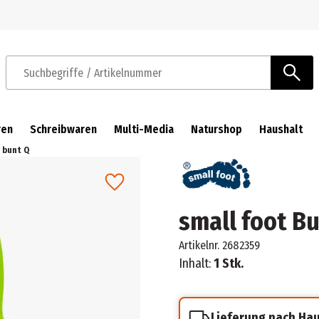
Zur Navigation springen
Zum Hauptinhalt springen
Suchbegriffe / Artikelnummer
ren
Schreibwaren
Multi-Media
Naturshop
Haushalt
 bunt Q
small foot B
Artikelnr.
2682359
Inhalt:
1 Stk.
Lieferung nach Ha