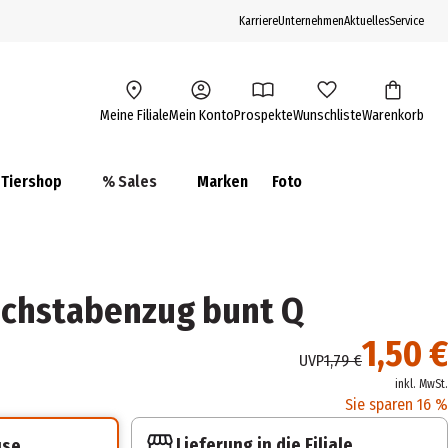
Karriere
Unternehmen
Aktuelles
Service
Meine Filiale
Mein Konto
Prospekte
Wunschliste
Warenkorb
Tiershop
% Sales
Marken
Foto
uchstabenzug bunt Q
1,50 €
UVP
1,79 €
inkl. MwSt.
Sie sparen 16 %
Lieferung in die Filiale
use