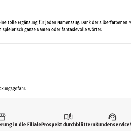
eine tolle Ergänzung für jeden Namenszug. Dank der silberfarbenen 
 spielerisch ganze Namen oder fantasievolle Wörter.
1 Stk.
Ringe, Zahlen und Halter
ickungsgefahr.
3 Jahre
10367
Kindergartenkinder
rung in die Filiale
Prospekt durchblättern
Kundenservice
Legler OHG small foot company