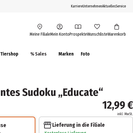
Karriere
Unternehmen
Aktuelles
Service
Meine Filiale
Mein Konto
Prospekte
Wunschliste
Warenkorb
Tiershop
% Sales
Marken
Foto
untes Sudoku „Educate“
12,99 €
inkl. MwSt.
Lieferung in die Filiale
use