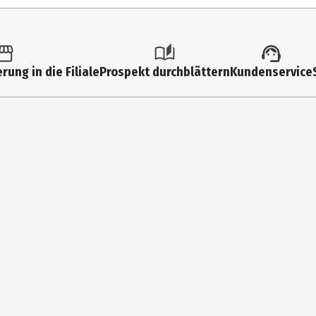
6 Jahre
11164
Grundschüler
rung in die Filiale
Prospekt durchblättern
Kundenservice
Legler OHG small foot company
Achimer Str. 7 27755 Delmenhorst
https://www.small-foot.de/de/