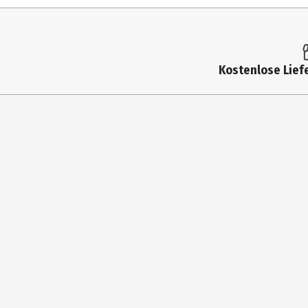
Altersempfehlung ab
Artikelnummer des Herstellers
Zielgruppe
Kostenlose Liefe
Hersteller
Herstelleradresse
Kontaktmöglichkeit