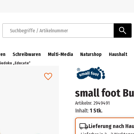
Zur Navigation springen
Zum Hauptinhalt springen
Suchbegriffe / Artikelnummer
ren
Schreibwaren
Multi-Media
Naturshop
Haushalt
 Sudoku „Educate“
small foot B
Artikelnr.
2949491
Inhalt:
1 Stk.
Lieferung nach Ha