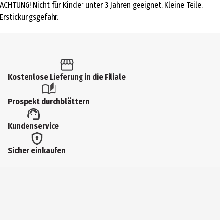
ACHTUNG! Nicht für Kinder unter 3 Jahren geeignet. Kleine Teile.
Produkttyp
Erstickungsgefahr.
Verkaufsmaterial
Altersempfehlung ab
3 Jahre
Kostenlose Lieferung in die Filiale
Artikelnummer des Herstellers
11201
Prospekt durchblättern
Lizenz (spw)
Kundenservice
small foot Kaufmannsläden
Zielgruppe
Sicher einkaufen
Kindergartenkinder
Hersteller
Legler OHG small foot company
Herstelleradresse