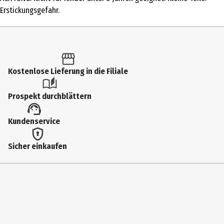
Produkttyp
Erstickungsgefahr.
Kindergarten
Altersempfehlung ab
3 Jahre
Kostenlose Lieferung in die Filiale
Artikelnummer des Herstellers
11729
Prospekt durchblättern
Lizenz (spw)
Kundenservice
small foot Motorikspielzeug
Zielgruppe
Sicher einkaufen
Kleinkinder
Hersteller
Legler OHG small foot company
Herstelleradresse