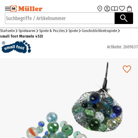
Zur Navigation
Zum Hauptinhalt
springen
springen
Suchbegriffe / Artikelnummer
Startseite
Spielwaren
Spiele & Puzzles
Spiele
Geschicklichkeitsspiele
small foot Murmeln 4533
Artikelnr.
2609637