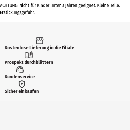
ACHTUNG! Nicht für Kinder unter 3 Jahren geeignet. Kleine Teile.
Produkttyp
Erstickungsgefahr.
Kugelspiele
Altersempfehlung ab
3 Jahre
Kostenlose Lieferung in die Filiale
Artikelnummer des Herstellers
4533
Prospekt durchblättern
Lizenz (spw)
Kundenservice
small foot Kugelbahnen
Zielgruppe
Sicher einkaufen
Kindergartenkinder
Hersteller
Legler OHG small foot company
Herstelleradresse