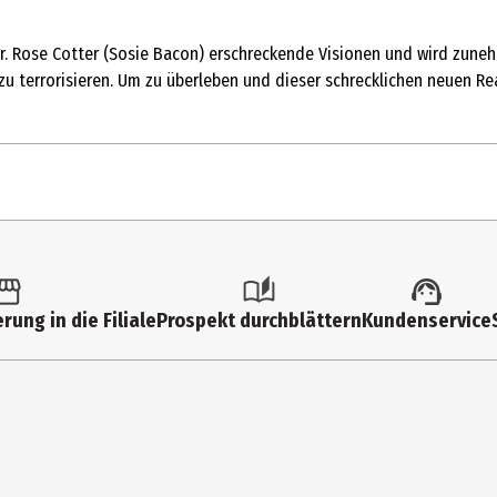
Dr. Rose Cotter (Sosie Bacon) erschreckende Visionen und wird zuneh
 zu terrorisieren. Um zu überleben und dieser schrecklichen neuen 
rung in die Filiale
Prospekt durchblättern
Kundenservice
 optionalem Kommentar von Regisseur Parker Finn: Panikattacke, 'Laur