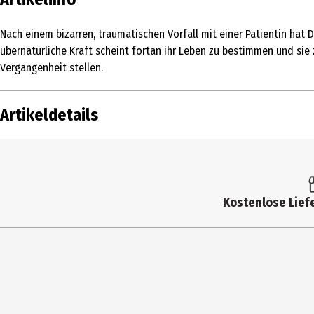
Nach einem bizarren, traumatischen Vorfall mit einer Patientin hat 
übernatürliche Kraft scheint fortan ihr Leben zu bestimmen und sie
Vergangenheit stellen.
Artikeldetails
Inhalt
1 Stk.
Altersfreigabe
16
Kostenlose Liefe
Produkttyp
Multimedia
Bildformat
2001|Widescreen
Anzahl Bonusdiscs
0
Zusatzinfos / Bonusmaterial beim Film
Entfernte Szene mit