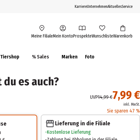
Karriere
Unternehmen
Aktuelles
Service
Meine Filiale
Mein Konto
Prospekte
Wunschliste
Warenkorb
Tiershop
% Sales
Marken
Foto
t du es auch?
7,99 €
UVP
14,99 €
inkl. MwSt.
Sie sparen 47 %
Lieferung in die Filiale
use
Kostenlose Lieferung
n
Zahlung bei Abholung in der Filiale
0 €