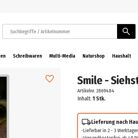
Zur Navigation springen
Zum Hauptinhalt springen
Suchbegriffe / Artikelnummer
ren
Schreibwaren
Multi-Media
Naturshop
Haushalt
Smile - Siehs
Artikelnr.
2869484
Inhalt:
1 Stk.
Lieferung nach Ha
Lieferbar in 2 - 3 Werktage
Versandkostenfrei ab 49,0