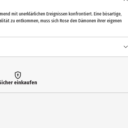
mend mit unerklärlichen Ereignissen konfrontiert. Eine bösartige,
Realität zu entkommen, muss sich Rose den Dämonen ihrer eigenen
Sicher einkaufen
a Hasn't Slept': Original Kurzfilm mit Einleitung von Regisseur