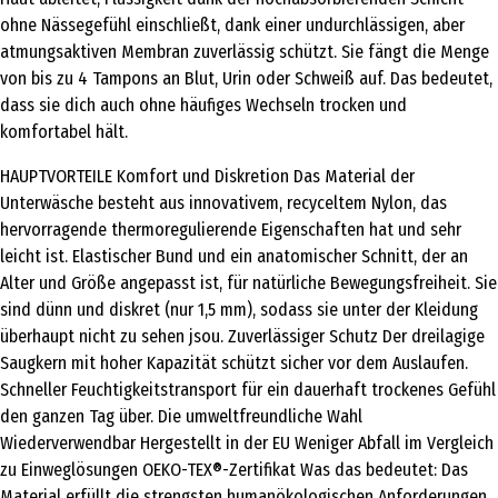
ohne Nässegefühl einschließt, dank einer undurchlässigen, aber
atmungsaktiven Membran zuverlässig schützt. Sie fängt die Menge
von bis zu 4 Tampons an Blut, Urin oder Schweiß auf. Das bedeutet,
dass sie dich auch ohne häufiges Wechseln trocken und
komfortabel hält.
HAUPTVORTEILE Komfort und Diskretion Das Material der
Unterwäsche besteht aus innovativem, recyceltem Nylon, das
hervorragende thermoregulierende Eigenschaften hat und sehr
leicht ist. Elastischer Bund und ein anatomischer Schnitt, der an
Alter und Größe angepasst ist, für natürliche Bewegungsfreiheit. Sie
sind dünn und diskret (nur 1,5 mm), sodass sie unter der Kleidung
überhaupt nicht zu sehen jsou. Zuverlässiger Schutz Der dreilagige
Saugkern mit hoher Kapazität schützt sicher vor dem Auslaufen.
Schneller Feuchtigkeitstransport für ein dauerhaft trockenes Gefühl
den ganzen Tag über. Die umweltfreundliche Wahl
Wiederverwendbar Hergestellt in der EU Weniger Abfall im Vergleich
zu Einweglösungen OEKO-TEX®-Zertifikat Was das bedeutet: Das
Material erfüllt die strengsten humanökologischen Anforderungen,