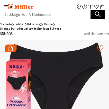
Zur Navigation
Zum Hauptinhalt
springen
springen
Suchbegriffe / Artikelnummer
Startseite
Textilien
Bekleidung
Wäsche
Snuggs Periodenunterwäsche Teen Schwarz
SNUGGS
Artikelnr.
3205439