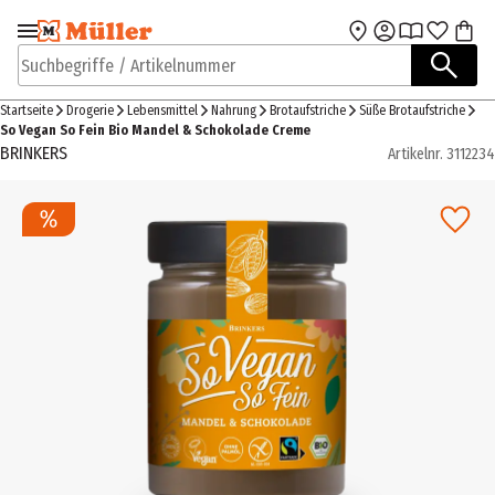
Zur Navigation
Zum Hauptinhalt
springen
springen
Suchbegriffe / Artikelnummer
Startseite
Drogerie
Lebensmittel
Nahrung
Brotaufstriche
Süße Brotaufstriche
So Vegan So Fein Bio Mandel & Schokolade Creme
BRINKERS
Artikelnr.
3112234