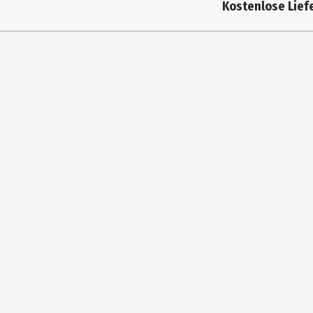
Kostenlose Liefe
Materialdetails
Zielgruppe
Breite
Höhe
Tiefe
Hersteller
Herstelleradresse
Kontaktmöglichkeit