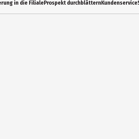
rung in die Filiale
Prospekt durchblättern
Kundenservice
Polyester
Kinder
14 cm
20 cm
7 cm
Soapland GmbH&Co. OHG
Am Weißen Haus 1, 56626 Andernach
info@soapland.de