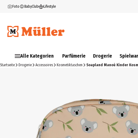
Foto
BabyClub
Lifestyle
Alle Kategorien
Parfümerie
Drogerie
Spielwa
Startseite
Drogerie
Accessoires
Kosmetiktaschen
Soapland Manoù Kinder Kosm