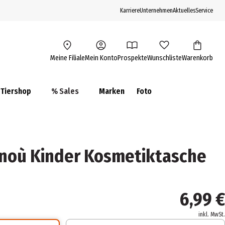
Karriere
Unternehmen
Aktuelles
Service
Meine Filiale
Mein Konto
Prospekte
Wunschliste
Warenkorb
Tiershop
% Sales
Marken
Foto
noù Kinder Kosmetiktasche
6,99 €
inkl. MwSt.