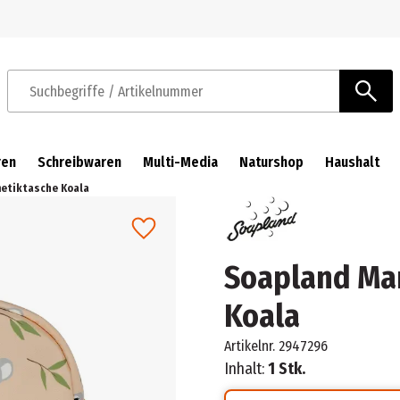
Zur Navigation springen
Zum Hauptinhalt springen
Suchbegriffe / Artikelnummer
ren
Schreibwaren
Multi-Media
Naturshop
Haushalt
etiktasche Koala
Soapland Ma
Koala
Artikelnr.
2947296
Inhalt:
1 Stk.