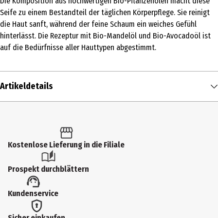
Die Komposition aus hochwertigen Bio-Pflanzenölen macht diese
Seife zu einem Bestandteil der täglichen Körperpflege. Sie reinigt
die Haut sanft, während der feine Schaum ein weiches Gefühl
hinterlässt. Die Rezeptur mit Bio-Mandelöl und Bio-Avocadoöl ist
auf die Bedürfnisse aller Hauttypen abgestimmt.
Artikeldetails
Inhalt
100 g
Produkttyp
Kostenlose Lieferung in die Filiale
Stückseifen
Prospekt durchblättern
Einsatzbereich
Kundenservice
Seifen
Hauttyp
Sicher einkaufen