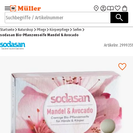
Zur Navigation
Zum Hauptinhalt
springen
springen
Suchbegriffe / Artikelnummer
Startseite
Naturshop
Pflege
Körperpflege
Seifen
sodasan Bio-Pflanzenseife Mandel & Avocado
Artikelnr.
2999351