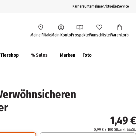
Karriere
Unternehmen
Aktuelles
Service
Meine Filiale
Mein Konto
Prospekte
Wunschliste
Warenkorb
Tiershop
% Sales
Marken
Foto
 Verwöhnsicheren
er
1,49 €
0,99 € / 100 Stk.
inkl. MwSt.