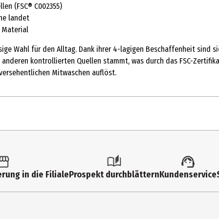
llen (FSC® C002355)
he landet
 Material
ige Wahl für den Alltag. Dank ihrer 4-lagigen Beschaffenheit sind s
nderen kontrollierten Quellen stammt, was durch das FSC-Zertifikat b
 versehentlichen Mitwaschen auflöst.
150 Stk.
Taschentücher
rung in die Filiale
Prospekt durchblättern
Kundenservice
Taschentücher, Zum sanften Putzen der Nase.
100% Zellstoff