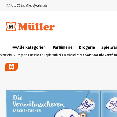
Foto
BabyClub
Lifestyle
Alle Kategorien
Parfümerie
Drogerie
Spielwa
Startseite
Drogerie
Haushalt
Papierartikel
Taschentücher
SoftStar Die Verwöh