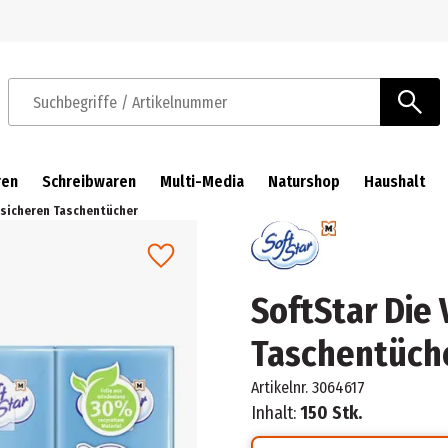
Zur Navigation springen
Zum Hauptinhalt springen
Suchbegriffe / Artikelnummer
ren
Schreibwaren
Multi-Media
Naturshop
Haushalt
nsicheren Taschentücher
SoftStar Die
Taschentüch
Artikelnr.
3064617
Inhalt:
150 Stk.