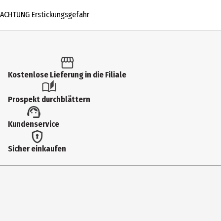
1600 Stk.
ACHTUNG Erstickungsgefahr
Produkttyp
Toilettenpapier
Hersteller
Hyga GmbH&Co. KG
Kostenlose Lieferung in die Filiale
Herstelleradresse
Prospekt durchblättern
Steineshoffweg 2, 45479 Mühlheim/Ruhr
Kontaktmöglichkeit
Kundenservice
www.mueller.eu
Sicher einkaufen