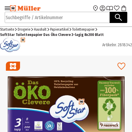
Zur Navigation
Zum Hauptinhalt
springen
springen
Suchbegriffe / Artikelnummer
Startseite
Drogerie
Haushalt
Papierartikel
Toilettenpapier
SoftStar Toilettenpapier Das Öko Clevere 3-lagig 8x200 Blatt
Artikelnr.
2818342