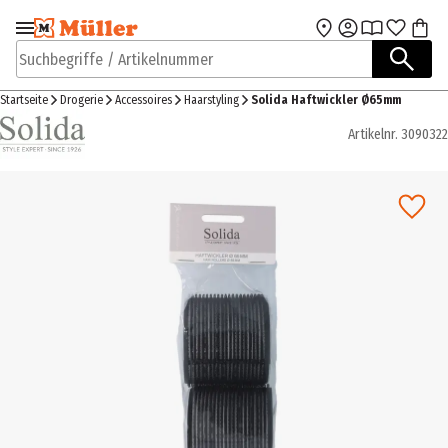
Zur Navigation
Zum Hauptinhalt
springen
springen
Suchbegriffe / Artikelnummer
Startseite
Drogerie
Accessoires
Haarstyling
Solida Haftwickler Ø65mm
Artikelnr.
3090322