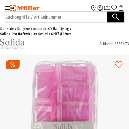
Zur Navigation
Zum Hauptinhalt
springen
springen
Suchbegriffe / Artikelnummer
Startseite
Drogerie
Accessoires
Haarstyling
Solida Pro Haftwickler Set mit Griff Ø 32mm
Artikelnr.
2385473