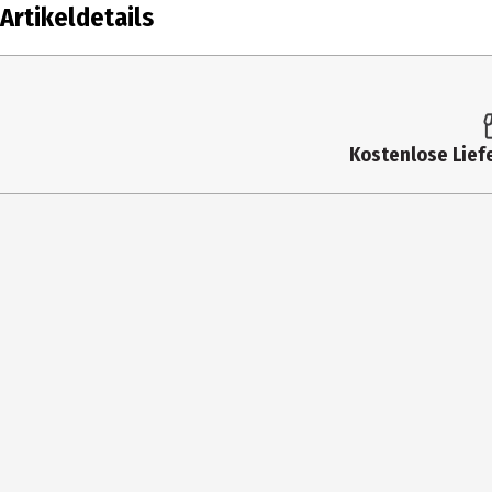
Artikeldetails
Inhalt
Produkttyp
Kostenlose Liefe
Altersempfehlung ab
Artikelnummer des Herstellers
Hersteller
Herstelleradresse
Kontaktmöglichkeit