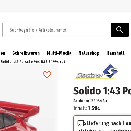
Zur Navigation springen
Zum Hauptinhalt springen
Suchbegriffe / Artikelnummer
ren
Schreibwaren
Multi-Media
Naturshop
Haushalt
Solido 1:43 Porsche 964 RS 3.8 1994 rot
Solido 1:43 P
Artikelnr.
3205444
Inhalt:
1 Stk.
Lieferung nach Ha