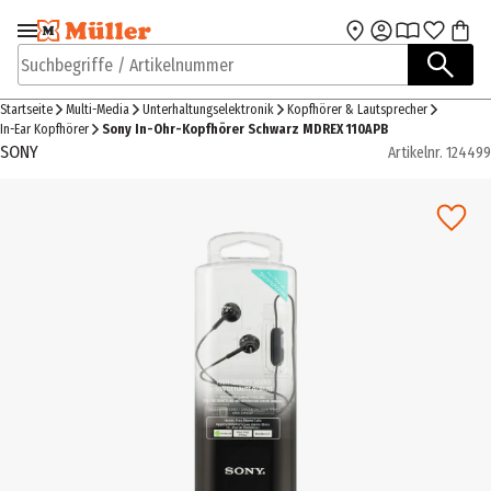
Zur Navigation
Zum Hauptinhalt
springen
springen
Suchbegriffe / Artikelnummer
Startseite
Multi-Media
Unterhaltungselektronik
Kopfhörer & Lautsprecher
In-Ear Kopfhörer
Sony In-Ohr-Kopfhörer Schwarz MDREX 110APB
SONY
Artikelnr.
124499