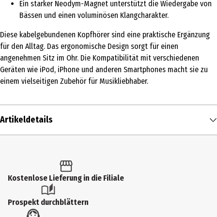
Ein starker Neodym-Magnet unterstützt die Wiedergabe von
Bässen und einen voluminösen Klangcharakter.
Diese kabelgebundenen Kopfhörer sind eine praktische Ergänzung
für den Alltag. Das ergonomische Design sorgt für einen
angenehmen Sitz im Ohr. Die Kompatibilität mit verschiedenen
Geräten wie iPod, iPhone und anderen Smartphones macht sie zu
einem vielseitigen Zubehör für Musikliebhaber.
Artikeldetails
Inhalt
1 Stk.
Produkttyp
Kostenlose Lieferung in die Filiale
In-Ear Kopfhörer
Prospekt durchblättern
Hersteller