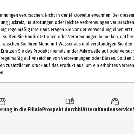
nungen verursachen. Nicht in der Mikrowelle erwärmen. Bei diesem
ndung Juckreiz, Hautrötungen oder leichte Verbrennungen verursach
ng regelmäßig Ihre Haut. Fragen Sie vor der Verwendung einen Arzt
inkindern und Tieren aufbewahren. Transport und Aufbewahrung: Das
d. Sollten Sie Hautirritationen oder Verbrennungen bemerken, entfer
en.
n, waschen Sie Ihren Mund mit Wasser aus und verständigen Sie den
Erhitzen Sie das Produkt niemals in der Mikrowelle auf oder versuc
Kieselgur, Aktivkohle, Natriumchlorid.
regelmäßig auf Anzeichen von Verbrennungen oder Blasen. Sollten S
en zusätzlichen Druck auf das Produkt aus. Um ein erhöhtes Verbren
kt verwenden wollen, reißen Sie den Beutel auf und nehmen das Pad
n.
ten. Legen Sie das Pad in die Fleecetasche Ihres vorhandenen SOS W
he Temperatur erreicht ist. 3. Für maximale Wirksamkeit empfehlen wi
halb von 24 Stunden nicht länger als insgesamt 12 Stunden. 4. Legen 
 Gefahr von Verbrennungen. 5. Nur für einmaligen Gebrauch. Nach de
ses Produkt kann Verbrennungen verursachen. Nicht in der Mikrowel
rung in die Filiale
Prospekt durchblättern
Kundenservice
ersonen mit empfindlicher Haut oder bei falscher Verwendung Juckr
oder SOS Wärme Fleece‑Gürtel schlafen. Überprüfen Sie während der
s, Durchblutungsstörungen oder Herzkrankheiten, rheumatischer Arth