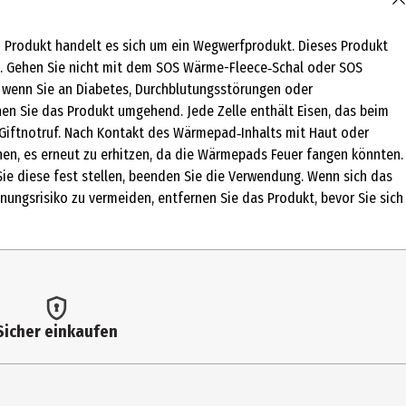
 Produkt handelt es sich um ein Wegwerfprodukt. Dieses Produkt
en. Gehen Sie nicht mit dem SOS Wärme-Fleece‑Schal oder SOS
, wenn Sie an Diabetes, Durchblutungsstörungen oder
 Produkt kann bei Raumtemperatur in trockener und gut gelüfteter
nen Sie das Produkt umgehend. Jede Zelle enthält Eisen, das beim
 Giftnotruf. Nach Kontakt des Wärmepad‑Inhalts mit Haut oder
hen, es erneut zu erhitzen, da die Wärmepads Feuer fangen könnten.
ie diese fest stellen, beenden Sie die Verwendung. Wenn sich das
nungsrisiko zu vermeiden, entfernen Sie das Produkt, bevor Sie sich
 heraus. Warten Sie einige Minuten und halten Sie das Pad in der
ärme Fleece‑Schals oder SOS Wärme Fleece‑Gürtels. 2. Es kann bis
r, das Produkt 12 Stunden lang zu tragen. Tragen Sie es nicht
Sie den Fleeceschal oder den Fleecegürtel glatt auf Ihre Haut.
r Verwendung entsorgen.
le erwärmen. Bei diesem Produkt handelt es sich um ein
Sicher einkaufen
eiz, Hautrötungen oder leichte Verbrennungen verursachen. Gehen
 Verwendung regelmäßig Ihre Haut. Fragen Sie vor der
ritis leiden oder schwanger sind. Sollten Sie Hautirritationen