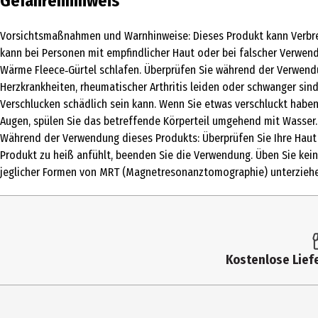
Gefahrenhinweis
Medizinprodukt
Ja
Vorsichtsmaßnahmen und Warnhinweise: Dieses Produkt kann Verbren
Produkttyp
Verband & Wärme
kann bei Personen mit empfindlicher Haut oder bei falscher Verwe
Wärme Fleece‑Gürtel schlafen. Überprüfen Sie während der Verwendu
Lagerhinweis
Außerhalb der Reichweite von Kindern, Kle
Herzkrankheiten, rheumatischer Arthritis leiden oder schwanger sin
Umgebung gelagert und transportiert werd
Verschlucken schädlich sein kann. Wenn Sie etwas verschluckt habe
Augen, spülen Sie das betreffende Körperteil umgehend mit Wasser. 
Inhaltsstoffe
Zusammensetzung Wärmepad: Eisen, Wasser, 
Während der Verwendung dieses Produkts: Überprüfen Sie Ihre Haut 
Produkt zu heiß anfühlt, beenden Sie die Verwendung. Üben Sie kein
Anwendungshinweis
Gebrauchsanweisung: 1. Wenn Sie das Produ
jeglicher Formen von MRT (Magnetresonanztomographie) unterziehe
Hand, um die thermische Reaktion einzulei
zu 30 Minuten dauern, bis die therapeutisc
länger als 12 Stunden. Tragen Sie es inner
Nicht falten oder knittern. Das erhöht die
Nutzungshinweis
Vorsichtsmaßnahmen und Warnhinweise: Die
Kostenlose Liefe
Wegwerfprodukt. Dieses Produkt kann bei P
Sie nicht mit dem SOS Wärme-Fleece‑Schal 
Verwendung einen Arzt, wenn Sie an Diabete