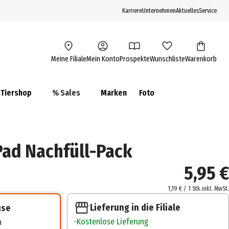
Karriere
Unternehmen
Aktuelles
Service
Meine Filiale
Mein Konto
Prospekte
Wunschliste
Warenkorb
Tiershop
% Sales
Marken
Foto
ad Nachfüll-Pack
5,95 €
1,19 € / 1 Stk.
inkl. MwSt.
Lieferung in die Filiale
use
Kostenlose Lieferung
n