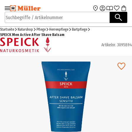
Zur Navigation
Zum Hauptinhalt
springen
springen
Suchbegriffe / Artikelnummer
Startseite
Naturshop
Pflege
Herrenpflege
Bartpflege
SPEICK Men Active After Shave Balsam
Artikelnr.
3095894