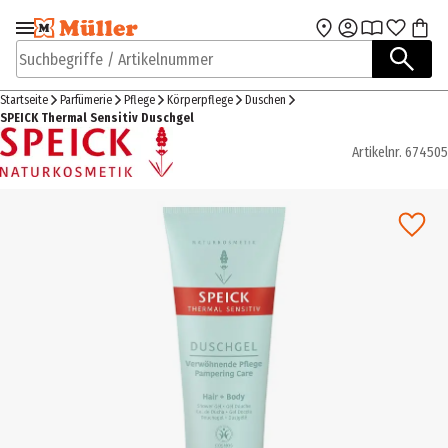
Zur Navigation
Zum Hauptinhalt
springen
springen
Suchbegriffe / Artikelnummer
Startseite
Parfümerie
Pflege
Körperpflege
Duschen
SPEICK Thermal Sensitiv Duschgel
Artikelnr.
674505