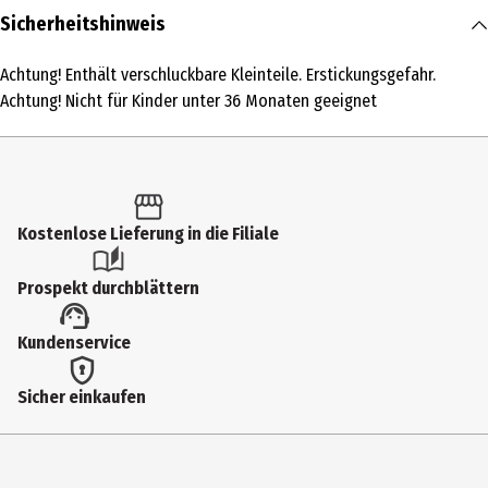
Inhalt
Sicherheitshinweis
1 Stk.
Achtung! Enthält verschluckbare Kleinteile. Erstickungsgefahr.
Produkttyp
Achtung! Nicht für Kinder unter 36 Monaten geeignet
Sonstige Hobbypackungen
Altersempfehlung ab
7 Jahre
Kostenlose Lieferung in die Filiale
Altersempfehlung bis
13 Jahre
Prospekt durchblättern
Artikelnummer des Herstellers
Kundenservice
6067289
Zielgruppe
Sicher einkaufen
Grundschüler|Jugendliche
Hersteller