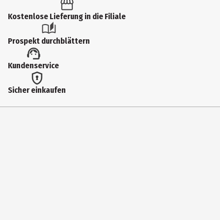
Produkttyp
Kostenlose Lieferung in die Filiale
Füller
Prospekt durchblättern
Hersteller
Kundenservice
Stabilo International GmbH, Vertriebsbüro Deutschland
Herstelleradresse
Sicher einkaufen
Schwanweg 1, 90562 Heroldsberg
Kontaktmöglichkeit
info@stabilo.com