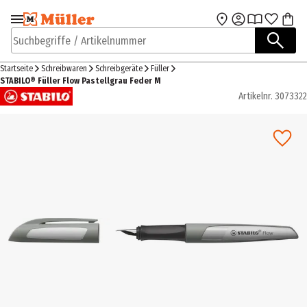
Zur Navigation
Zum Hauptinhalt
springen
springen
Suchbegriffe / Artikelnummer
Startseite
Schreibwaren
Schreibgeräte
Füller
STABILO® Füller Flow Pastellgrau Feder M
Artikelnr.
3073322