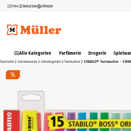
Foto
BabyClub
Lifestyle
Alle Kategorien
Parfümerie
Drogerie
Spielwa
Startseite
Schreibwaren
Schreibgeräte
Textmarker
STABILO® Textmarker - STABI