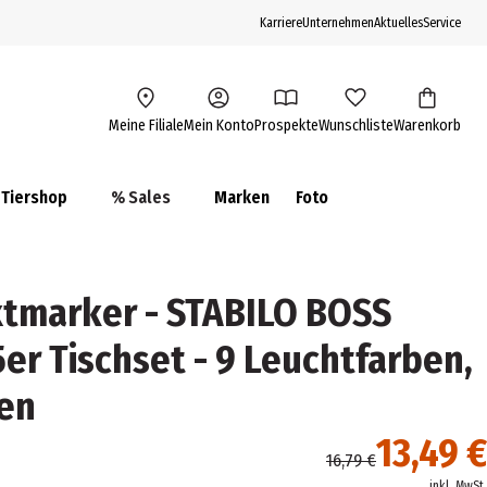
Karriere
Unternehmen
Aktuelles
Service
Meine Filiale
Mein Konto
Prospekte
Wunschliste
Warenkorb
Tiershop
% Sales
Marken
Foto
tmarker - STABILO BOSS
er Tischset - 9 Leuchtfarben,
ben
13,49 €
16,79 €
inkl. MwSt.