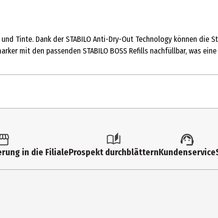
 und Tinte. Dank der STABILO Anti-Dry-Out Technology können die Sti
arker mit den passenden STABILO BOSS Refills nachfüllbar, was eine
ker
rung in die Filiale
Prospekt durchblättern
Kundenservice
farben, 6 Pastellfarben
 International GmbH, Vertriebsbüro Deutschland