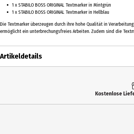
1 x STABILO BOSS ORIGINAL Textmarker in Mintgrün
1 x STABILO BOSS ORIGINAL Textmarker in Hellblau
Die Textmarker überzeugen durch ihre hohe Qualität in Verarbeitung
ermöglicht ein unterbrechungsfreies Arbeiten. Zudem sind die Textm
Artikeldetails
Inhalt
1 Stk.
Produkttyp
Textmar
Kostenlose Liefe
Farbe
sortiert
Lieferumfang
9 Leucht
Hersteller
Stabilo