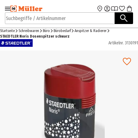
Zur Navigation
Zum Hauptinhalt
springen
springen
Suchbegriffe / Artikelnummer
Startseite
Schreibwaren
Büro
Bürobedarf
Anspitzer & Radierer
STAEDTLER Noris Dosenspitzer schwarz
Artikelnr.
3130191